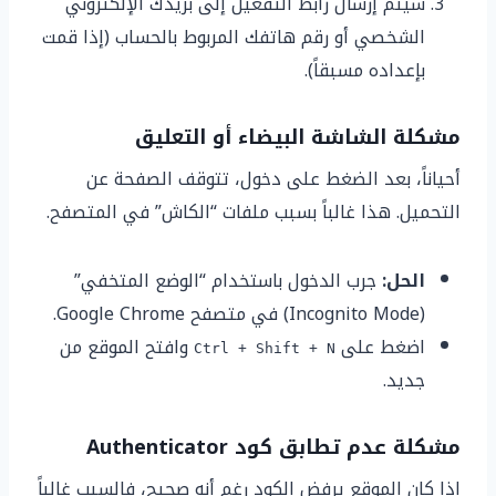
سيتم إرسال رابط التفعيل إلى بريدك الإلكتروني
الشخصي أو رقم هاتفك المربوط بالحساب (إذا قمت
بإعداده مسبقاً).
مشكلة الشاشة البيضاء أو التعليق
أحياناً، بعد الضغط على دخول، تتوقف الصفحة عن
التحميل. هذا غالباً بسبب ملفات “الكاش” في المتصفح.
الحل:
جرب الدخول باستخدام “الوضع المتخفي”
(Incognito Mode) في متصفح Google Chrome.
اضغط على
وافتح الموقع من
Ctrl + Shift + N
جديد.
مشكلة عدم تطابق كود Authenticator
إذا كان الموقع يرفض الكود رغم أنه صحيح، فالسبب غالباً